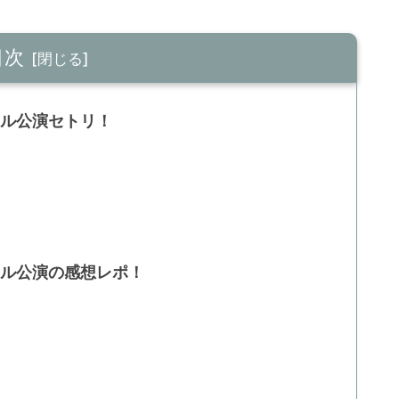
目次
ール公演セトリ！
ール公演の感想レポ！