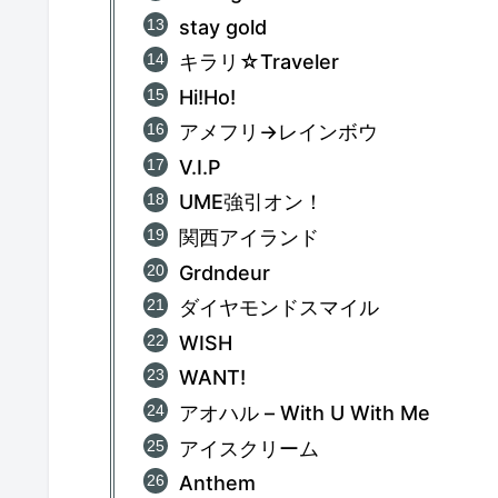
stay gold
キラリ☆Traveler
Hi!Ho!
アメフリ→レインボウ
V.I.P
UME強引オン！
関西アイランド
Grdndeur
ダイヤモンドスマイル
WISH
WANT!
アオハル – With U With Me
アイスクリーム
Anthem