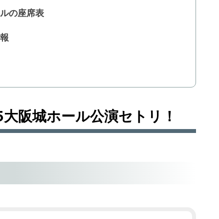
ールの座席表
情報
5大阪城ホール公演セトリ！