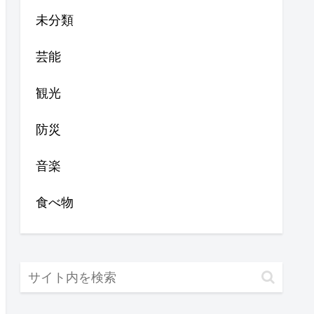
未分類
芸能
観光
防災
音楽
食べ物