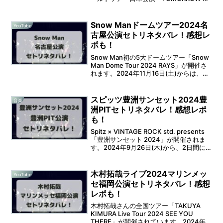
TOGETHER WORLD TOUR ＜ACT :
PROMISE＞ IN JAPAN」が開催されま...
Snow Manドームツアー2024名
YouTube
古屋公演セトリネタバレ！感想レ
ポも！
Snow Man初の5大ドームツアー「Snow
Man Dome Tour 2024 RAYS」が開催さ
れます。2024年11月16日(土)からは、2
日間に渡ってバンテリンドームナゴヤで
の開催となります。そうなると、セット
リストが気になりま...
スピッツ豊洲サンセット2024豊
音楽
洲PITセトリネタバレ！感想レポ
も！
Spitz × VINTAGE ROCK std. presents
「豊洲サンセット 2024」が開催されま
す。2024年9月26日(木)から、2日間に
渡って豊洲PITでの開催となります。そう
なると、セットリストが気になりますよ
ね。 そこ...
木村拓哉ライブ2024マリンメッ
YouTube
セ福岡公演セトリネタバレ！感想
レポも！
木村拓哉さんの全国ツアー「TAKUYA
KIMURA Live Tour 2024 SEE YOU
THERE」が開催されています。2024年