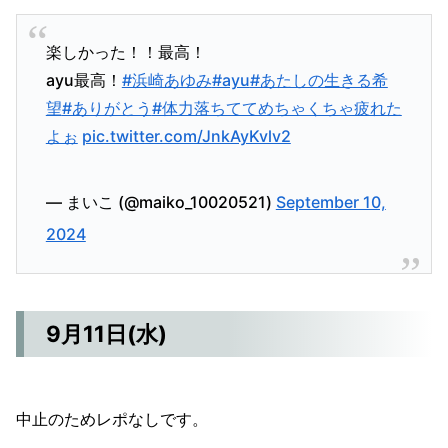
楽しかった！！最高！
ayu最高！
#浜崎あゆみ
#ayu
#あたしの生きる希
望
#ありがとう
#体力落ちててめちゃくちゃ疲れた
よぉ
pic.twitter.com/JnkAyKvlv2
— まいこ (@maiko_10020521)
September 10,
2024
9月11日(水)
中止のためレポなしです。