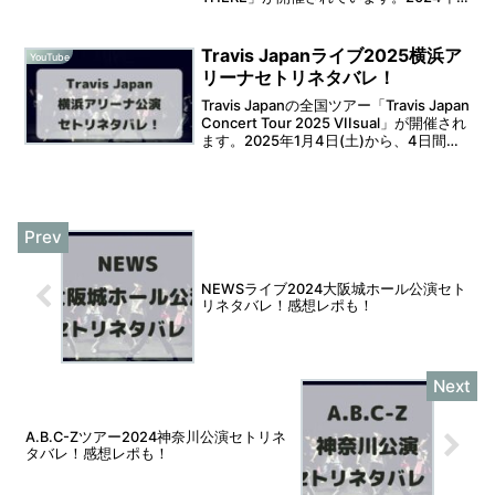
12月25日(水)は、マリンメッセ福岡での
開催となります。そうなると、セットリ
ストが気になりますよ...
Travis Japanライブ2025横浜ア
YouTube
リーナセトリネタバレ！
Travis Japanの全国ツアー「Travis Japan
Concert Tour 2025 VIIsual」が開催され
ます。2025年1月4日(土)から、4日間に
渡って横浜アリーナでの開催となりま
す。そうなると、セットリストが気に
な...
NEWSライブ2024大阪城ホール公演セト
リネタバレ！感想レポも！
A.B.C-Zツアー2024神奈川公演セトリネ
タバレ！感想レポも！