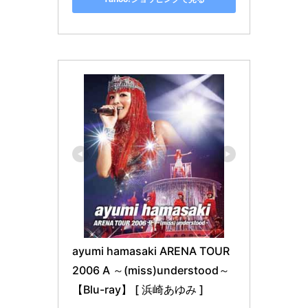
ayumi hamasaki ARENA TOUR 
2006 A ～(miss)understood～
【Blu-ray】 [ 浜崎あゆみ ]