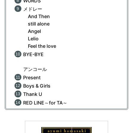
WORDS
メドレー
And Then
still alone
Angel
Lelio
Feel the love
BYE-BYE
アンコール
Present
Boys & Girls
Thank U
RED LINE～for TA～