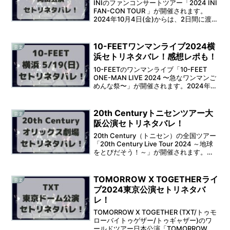
INIのファンコンサートツアー「2024 INI
FAN-CON TOUR 」が開催されます。
2024年10月4日(金)からは、2日間に渡っ
て岡山芸術創造劇場ハレノワでの開催と
なります。そうなると、セットリストが
気になりますよね。 そこで本...
10-FEETワンマンライブ2024横
音楽
浜セトリネタバレ！感想レポも！
10-FEETのワンマンライブ「10-FEET
ONE-MAN LIVE 2024 〜急なワンマンご
めんな祭〜」が開催されます。2024年5
月19日(日)は、横浜アリーナでの開催と
なります。そうなると、セットリストが
気になりますよね。そこで...
20th Centuryトニセンツアー大
音楽
阪公演セトリネタバレ！
20th Century（トニセン）の全国ツアー
「20th Century Live Tour 2024 ～地球
をとびだそう！～」が開催されます。
2024年6月24日(月)からは、オリックス
劇場での開催となります。そうなると、
セットリスト...
TOMORROW X TOGETHERライ
音楽
ブ2024東京公演セトリネタバ
レ！
TOMORROW X TOGETHER (TXT/トゥモ
ローバイトゥゲザー/トゥギャザー)のワ
ールドツアー日本公演「TOMORROW X