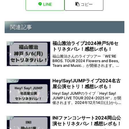
LINE
コピー
関連記事
福山雅治ライブ2024神戸5/6セ
音楽
トリネタバレ！感想レポも！
福山雅治さんのライブツアー「WE’RE
BROS. TOUR 2024 Flowers and Bees,
Tears and Music.」が開催されます。
2024年5月3日(金)・5日(日)・6日(月)の
3日間に渡って神戸ワールド記念ホ...
Hey!Say!JUMPライブ2024名古
YouTube
屋公演セトリ！感想レポも！
Hey! Say! JUMPのライブ「Hey! Say!
JUMP LIVE TOUR 2024-2025 H⁺」が開
催されます。2024年12月14日(土)から
は、2日間に渡ってバンテリンドームナゴ
ヤでの開催となります。そうなると、セ
ット...
INIファンコンサート2024岡山公
音楽
演セトリネタバレ！感想レポも！