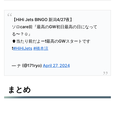
【HiHi Jets BINGO 新潟4/27夜】
ソロcare前『最高のGW初日最高の日になって
る〜？☺️』
⬆️当たり前だよー❗️最高のGWスタートです
❗️
#HiHiJets
#橋本涼
— ナ (@171ryo)
April 27, 2024
まとめ