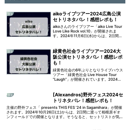
aikoライブツアー2024広島公演
音楽
セトリネタバレ！感想レポも！
aikoさんのライブツアー「aiko Live Tour
Love Like Rock vol.10」が開催されま
す。2024年11月6日(水)からは、2日間に
渡ってHIROSHIMA CLUB
QUATTRO（広島クラブクワトロ）で開
催さ...
緑黄色社会ライブツアー2024大
音楽
阪公演セトリネタバレ！感想レポ
も！
緑黄色社会の6年ぶりとなりライブハウス
ツアー「緑黄色社会 Live House Tour
”Laugh”」が開催されています。2024年
11月2日(土)は、Zepp Osaka Baysideで
の開催となります。そうなると、セット
リストが気...
[Alexandros]野外フェス2024セ
音楽
トリネタバレ！感想レポも！
主催の野外フェス「 presents THIS FES ’24 in Sagamihara」が開催
されます。2024年10月26日(土)からは、2日間に渡って相模原ギオ
ンフィールドでの開催となります。そうなると、セットリストが気に
なりますよ...