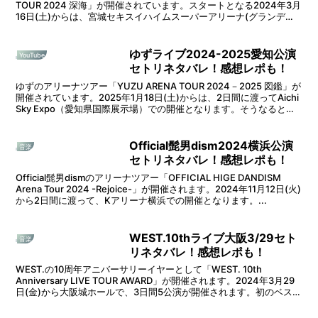
TOUR 2024 深海」が開催されています。スタートとなる2024年3月
16日(土)からは、宮城セキスイハイムスーパーアリーナ(グランデ
ィ・21)で2...
ゆずライブ2024-2025愛知公演
YouTube
セトリネタバレ！感想レポも！
ゆずのアリーナツアー「YUZU ARENA TOUR 2024－2025 図鑑」が
開催されています。2025年1月18日(土)からは、2日間に渡ってAichi
Sky Expo（愛知県国際展示場）での開催となります。そうなると、
セットリスト...
Official髭男dism2024横浜公演
音楽
セトリネタバレ！感想レポも！
Official髭男dismのアリーナツアー「OFFICIAL HIGE DANDISM
Arena Tour 2024 -Rejoice-」が開催されます。2024年11月12日(火)
から2日間に渡って、Kアリーナ横浜での開催となります。...
WEST.10thライブ大阪3/29セト
音楽
リネタバレ！感想レポも！
WEST.の10周年アニバーサリーイヤーとして「WEST. 10th
Anniversary LIVE TOUR AWARD」が開催されます。2024年3月29
日(金)から大阪城ホールで、3日間5公演が開催されます。初のベスト
アルバム「AW...