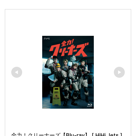
全力！クリーナーズ【Blu-ray】 [ HiHi Jets ]