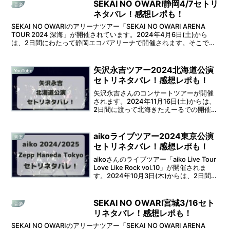
SEKAI NO OWARI静岡4/7セトリ
音楽
ネタバレ！感想レポも！
SEKAI NO OWARIのアリーナツアー「SEKAI NO OWARI ARENA
TOUR 2024 深海」が開催されています。2024年4月6日(土)から
は、2日間にわたって静岡エコパアリーナで開催されます。そこで本
記事では、SEK...
矢沢永吉ツアー2024北海道公演
YouTube
セトリネタバレ！感想レポも！
矢沢永吉さんのコンサートツアーが開催
されます。2024年11月16日(土)からは、
2日間に渡って北海きたえーるでの開催と
なります。そうなると、セットリストが
気になりますよね。 そこで本記事では
「矢沢永吉ツアー2024北海道公演セトリ
aikoライブツアー2024東京公演
音楽
ネタバレ...
セトリネタバレ！感想レポも！
aikoさんのライブツアー「aiko Live Tour
Love Like Rock vol.10」が開催されま
す。2024年10月3日(木)からは、2日間に
渡ってZepp Haneda Tokyoで開催されま
す。そうなると、セットリスト...
SEKAI NO OWARI宮城3/16セト
音楽
リネタバレ！感想レポも！
SEKAI NO OWARIのアリーナツアー「SEKAI NO OWARI ARENA