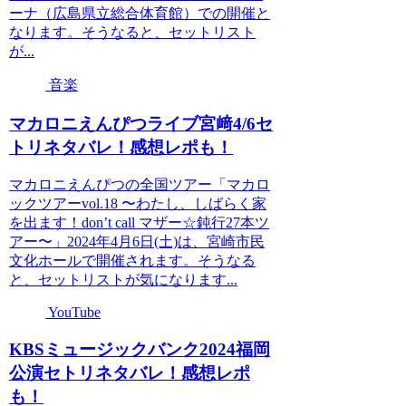
ーナ（広島県立総合体育館）での開催と
なります。そうなると、セットリスト
が...
音楽
マカロニえんぴつライブ宮﨑4/6セ
トリネタバレ！感想レポも！
マカロニえんぴつの全国ツアー「マカロ
ックツアーvol.18 〜わたし、しばらく家
を出ます！don’t call マザー☆鈍行27本ツ
アー〜」2024年4月6日(土)は、宮崎市民
文化ホールで開催されます。そうなる
と、セットリストが気になります...
YouTube
KBSミュージックバンク2024福岡
公演セトリネタバレ！感想レポ
も！