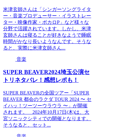
米津玄師さんは「シンガーソングライタ
ー・音楽プロデューサー・イラストレー
ター・映像作家・ボカロP」など様々な
分野で活躍されています。しかし、米津
玄師さんは寝ることが好きなようで睡眠
時間がかなり長いようなんです。そうな
ると、実際に米津玄師さん...
音楽
SUPER BEAVER2024埼玉公演セ
トリネタバレ！感想レポも！
SUPER BEAVERの全国ツアー「SUPER
BEAVER 都会のラクダ TOUR 2024 〜 セ
イハッ！ツーツーウラウラ 〜」が開催
されます。 2024年10月17日(木)は、大
宮ソニックシティでの開催となります。
そうなると、セット...
音楽