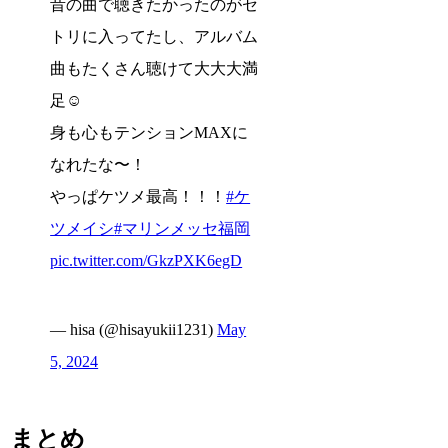
昔の曲で聴きたかったのがセ
トリに入ってたし、アルバム
曲もたくさん聴けて大大大満
足☺️
身も心もテンションMAXに
なれたな〜！
やっぱケツメ最高！！！
#ケ
ツメイシ
#マリンメッセ福岡
pic.twitter.com/GkzPXK6egD
— hisa (@hisayukii1231)
May
5, 2024
まとめ