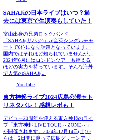
SAHAJiの日本ライブはいつ？過
去には東京で生演奏もしていた！
富山出身の兄弟ロックバンド
「SAHAJi(サハジ)」が全英シングルチャ
ートで8位になり話題となっています。
国内ではそれほど知られていませんが、
2024年6月にはロンドンツアーも控える
ほどの実力を持っています。そんな海外
で人気のSAHAJi(...
YouTube
東方神起ライブ2024広島公演セト
リネタバレ！感想レポも！
デビュー20周年を迎える東方神起のライ
ブ「東⽅神起 LIVE TOUR ～ZONE～」
が開催されます。2024年12月14日(土)か
らは、2日間に渡って広島グリーンアリ