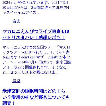
2024」が開催されています。2024年3月
30日(土)からは、2日間に渡って真駒内セ
キスイハイムアイス...
音楽
マカロニえんぴつライブ東京4/10
セトリネタバレ！感想レポも！
マカロニえんぴつの全国ツアー「マカロ
ックツアーvol.18 〜わたし、しばらく家
を出ます！don’t call マザー☆鈍行27本ツ
アー〜」2024年4月10日(水)は、東京国際
フォーラムで開催されます。そうなる
と、セットリストが気になりま...
音楽
米津玄師の睡眠時間はどのくら
い？愛用の枕など寝具についても
調査！