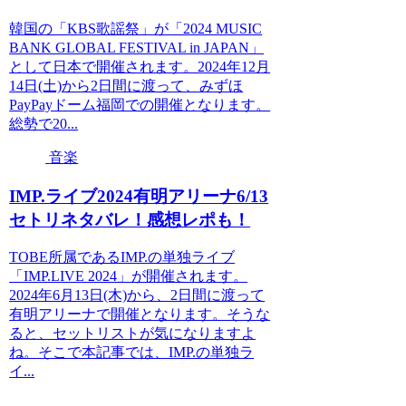
韓国の「KBS歌謡祭」が「2024 MUSIC
BANK GLOBAL FESTIVAL in JAPAN」
として日本で開催されます。2024年12月
14日(土)から2日間に渡って、みずほ
PayPayドーム福岡での開催となります。
総勢で20...
音楽
IMP.ライブ2024有明アリーナ6/13
セトリネタバレ！感想レポも！
TOBE所属であるIMP.の単独ライブ
「IMP.LIVE 2024」が開催されます。
2024年6月13日(木)から、2日間に渡って
有明アリーナで開催となります。そうな
ると、セットリストが気になりますよ
ね。そこで本記事では、IMP.の単独ラ
イ...