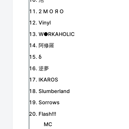
2 Μ Ο Я Ο
Vinyl
W●RKAHOLIC
阿修羅
δ
逆夢
IKAROS
Slumberland
Sorrows
Flash!!!
MC