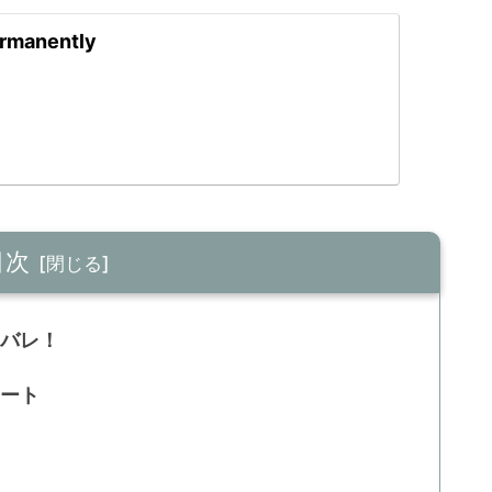
rmanently
目次
タバレ！
ポート