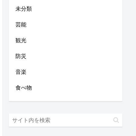
未分類
芸能
観光
防災
音楽
食べ物