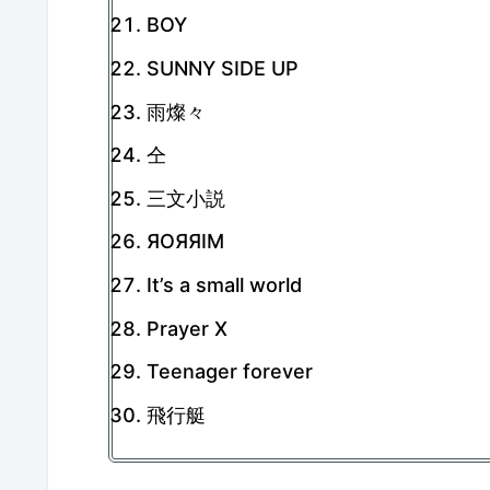
BOY
SUNNY SIDE UP
雨燦々
仝
三文小説
ЯOЯЯIM
It’s a small world
Prayer X
Teenager forever
飛行艇