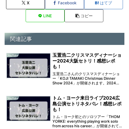
X
Facebook
はてブ
LINE
コピー
関連記事
玉置浩二クリスマスディナーショ
YouTube
ー2024大阪セトリ！感想レポ
も！
玉置浩二さんのクリスマスディナーショ
ー「KOJI TAMAKI Christmas Dinner
Show 2024」が開催されます。2024年
12月12日(木)は、ホテルニューオータニ
大阪での開催となります。そうなると、
セットリストが気に...
トム・ヨーク来日ライブ2024広
YouTube
島公演セトリネタバレ！感想レポ
も！
トム・ヨーク初とのソロツアー「THOM
YORKE: everything playing work solo
from across his career.」が開催されて