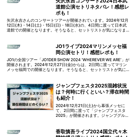
矢沢永吉コンサート2024日本武
YouTube
道館公演セトリネタバレ！感想レ
ポも！
矢沢永吉さんのコンサートツアーが開催されています。2024年12月
12日(木)・14日(土)・15日(日)・18日(水)の、4日間に渡って日本武
道館での開催となります。そうなると、セットリストが気になります
よね。 そこで本記事では「矢沢永吉...
JO1ライブ2024マリンメッセ福
YouTube
岡公演セトリ！感想レポも！
JO1の全国ツアー「JO1DER SHOW 2024 ’WHEREVER WE ARE’」が
開催されます。2024年12月27日(金)からは、2日間に渡ってマリン
メッセ福岡での開催となります。そうなると、セットリストが気にな
りますよね。そこ...
ジャンプフェスタ2025混雑状況
YouTube
は？何時に行くといい？滞在時間
も紹介！
2024年12月21日(土)から幕張メッセに
て、2日間に渡って「ジャンプフェスタ
2025」が開催されます。ジャンプグルー
プ5誌が合同主催となっていて、マンガの
魅力をがっつり味わえるビッグイベント
フェスです。毎年、幅広い年代の方が多
香取慎吾ライブ2024国立代々木
YouTube
く訪れて...