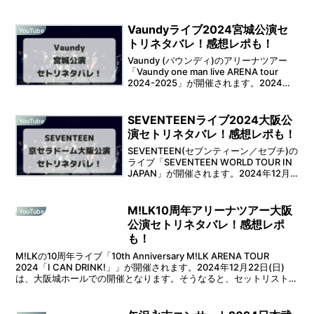
います。2024年11月19日(火)は、広島文
化学園HBGホールでの...
Vaundyライブ2024宮城公演セ
YouTube
トリネタバレ！感想レポも！
Vaundy (バウンディ)のアリーナツアー
「Vaundy one man live ARENA tour
2024-2025」が開催されます。2024年
12月7日(土)からは、2日間に渡って宮城
セキスイハイムスーパーアリーナ（グラ
ンディ...
SEVENTEENライブ2024大阪公
YouTube
演セトリネタバレ！感想レポも！
SEVENTEEN(セブンティーン／セブチ)の
ライブ「SEVENTEEN WORLD TOUR IN
JAPAN」が開催されます。2024年12月
12日(木)から、3日間に渡って京セラドー
ム大阪での開催となります。そうなる
と、セットリストが...
M!LK10周年アリーナツアー大阪
YouTube
公演セトリネタバレ！感想レポ
も！
M!LKの10周年ライブ「10th Anniversary M!LK ARENA TOUR
2024「I CAN DRINK!」」が開催されます。2024年12月22日(日)
は、大阪城ホールでの開催となります。そうなると、セットリストが
気に...