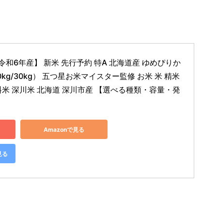
和6年産】 新米 先行予約 特A 北海道産 ゆめぴりか 
20kg/30kg） 五つ星お米マイスター監修 お米 米 精米 
料米 深川米 北海道 深川市産 【選べる種類・容量・発
Amazonで見る
見る