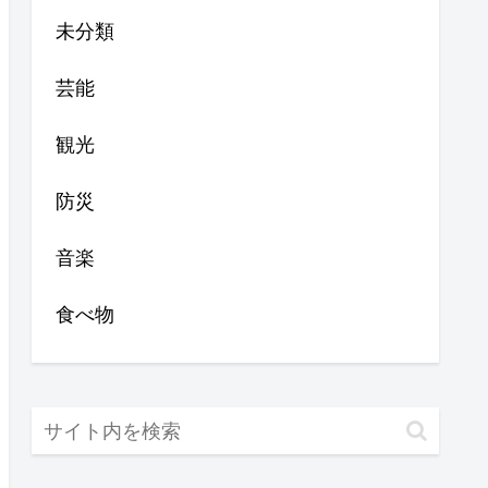
未分類
芸能
観光
防災
音楽
食べ物