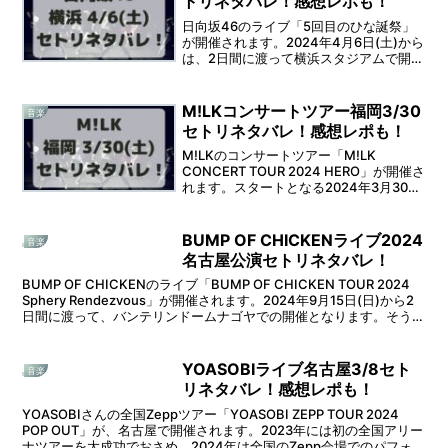
トリネタバレ！感想レポも！
日向坂46のライブ「5回目のひな誕祭」
が開催されます。2024年4月6日(土)から
は、2日間に渡って横浜スタジアムで開催
されます。そうなるとセットリストが気
になりますよね。そこで本記事では、日
向坂46のライブ横浜スタジアム公演初日
M!LKコンサートツアー福岡3/30
音楽
のセットリ...
セトリネタバレ！感想レポも！
M!LKのコンサートツアー「M!LK
CONCERT TOUR 2024 HERO」が開催さ
れます。スタートとなる2024年3月30日
(土)からは、2日間に渡って福岡サンパレ
スで開催されます。そうなると、セット
リストが気になりますよね。そこ...
BUMP OF CHICKENライブ2024
音楽
名古屋公演セトリネタバレ！
BUMP OF CHICKENのライブ「BUMP OF CHICKEN TOUR 2024
Sphery Rendezvous」が開催されます。2024年9月15日(日)から2
日間に渡って、バンテリンドームナゴヤでの開催となります。そうな
る...
YOASOBIライブ名古屋3/8セト
音楽
リネタバレ！感想レポも！
YOASOBIさんの全国Zeppツアー「YOASOBI ZEPP TOUR 2024
POP OUT」が、名古屋で開催されます。2023年には初の全国アリー
ナツアーを大成功でおさめ、2024年は全国のZepp会場でのパフォー