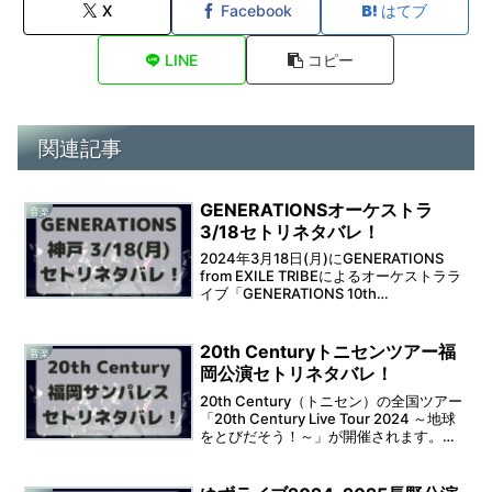
X
Facebook
はてブ
LINE
コピー
関連記事
GENERATIONSオーケストラ
音楽
3/18セトリネタバレ！
2024年3月18日(月)にGENERATIONS
from EXILE TRIBEによるオーケストララ
イブ「GENERATIONS 10th
ANNIVERSARY YEAR GENERATIONS
ORCHESTRA LIVE 2023...
20th Centuryトニセンツアー福
音楽
岡公演セトリネタバレ！
20th Century（トニセン）の全国ツアー
「20th Century Live Tour 2024 ～地球
をとびだそう！～」が開催されます。
2024年6月27日(木)は、福岡サンパレス
での開催となります。そうなると、セッ
トリストが気...