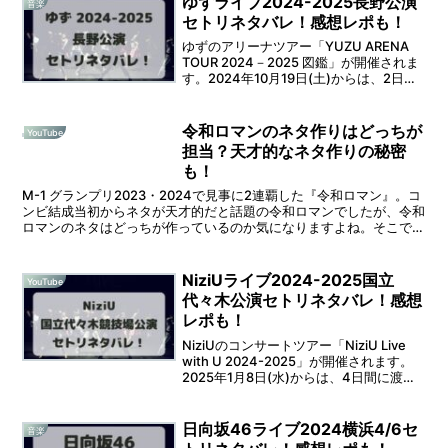
ゆずライブ2024-2025長野公演
音楽
セトリネタバレ！感想レポも！
ゆずのアリーナツアー「YUZU ARENA
TOUR 2024－2025 図鑑」が開催されま
す。2024年10月19日(土)からは、2日間
に渡って長野ビッグハットでの開催とな
ります。そうなると、セットリストが気
になりますよね。 そこで本記事...
令和ロマンのネタ作りはどっちが
YouTube
担当？天才的なネタ作りの秘密
も！
M-1 グランプリ2023・2024で見事に2連覇した『令和ロマン』。コ
ンビ結成当初からネタが天才的だと話題の令和ロマンでしたが、令和
ロマンのネタはどっちが作っているのか気になりますよね。そこで本
記事では「令和ロマンのネタ作りはどっちが担当...
NiziUライブ2024-2025国立
YouTube
代々木公演セトリネタバレ！感想
レポも！
NiziUのコンサートツアー「NiziU Live
with U 2024-2025」が開催されます。
2025年1月8日(水)からは、4日間に渡っ
て国立代々木競技場 第一体育館での開催
となります。そうなると、セットリスト
が気になりますよね。...
日向坂46ライブ2024横浜4/6セ
音楽