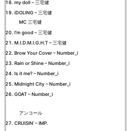
my doll – 三宅健
iDOLING – 三宅健
MC 三宅健
I’m good – 三宅健
M.I.D.M.I.G.H.T – 三宅健
Brow Your Cover – Number_i
Rain or Shine – Number_i
Is it me? – Number_i
Midnight City – Number_i
GOAT – Number_i
アンコール
CRUISIN’ – IMP.