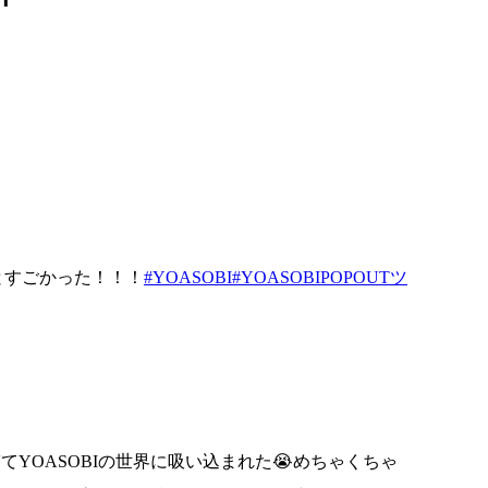
々とすごかった！！！
#YOASOBI
#YOASOBIPOPOUTツ
てYOASOBIの世界に吸い込まれた😭めちゃくちゃ