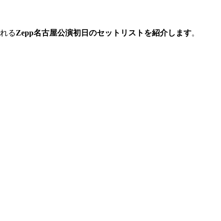
される
Zepp
名古屋公演初日のセットリストを紹介
します
。