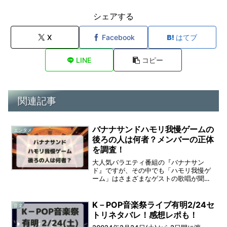
シェアする
X
Facebook
はてブ
LINE
コピー
関連記事
バナナサンドハモリ我慢ゲームの
エンタメ
後ろの人は何者？メンバーの正体
を調査！
大人気バラエティ番組の『バナナサン
ド』ですが、その中でも「ハモリ我慢ゲ
ーム」はさまざまなゲストの歌唱が聞け
るとあってとても面白いですよね。歌が
うまいと言われている人でも、強烈なコ
ーラスを奏でるハモリ隊につられてしま
K－POP音楽祭ライブ有明2/24セ
音楽
い、音程がめちゃくちゃにな...
トリネタバレ！感想レポも！