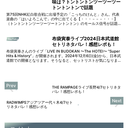
味は？トントントンツーツーツー
トントントンで話題
第75回NHK紅白歌合戦に出場予定の「こっちのけんと」さん。代表
楽曲の「はいよろこんで」の中に出てくる【・・・－－－・・・】
（トントントンツーツーツートントントン）のモールス信号が話題に
なっています。そうなると「はいよろこんで」の歌詞の内容...
布袋寅泰ライブ2024日本武道館
YouTube
セトリネタバレ！感想レポも！
布袋寅泰さんのライブ「LIVE IN BUDOKAN 〜The HOTEI〜 ”Super
Hits & History”」が開催されます。2024年12月6日(金)から、日本武
道館での開催となります。そうなると、セットリストが気になりま
す...
THE RAMPAGEライブ長野4/7セトリネタ
バレ！感想レポも！
RADWIMPSアジアツアー代々木4/7セト
リネタバレ！感想レポも