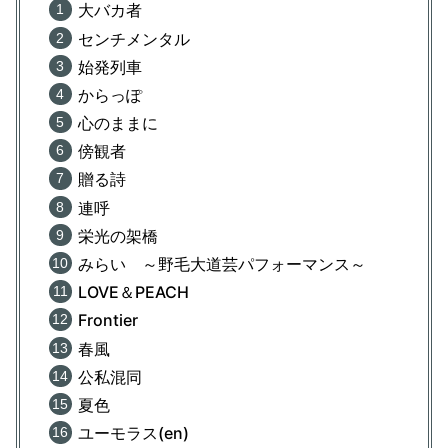
大バカ者
センチメンタル
始発列車
からっぽ
心のままに
傍観者
贈る詩
連呼
栄光の架橋
みらい ～野毛大道芸パフォーマンス～
LOVE＆PEACH
Frontier
春風
公私混同
夏色
ユーモラス(en)