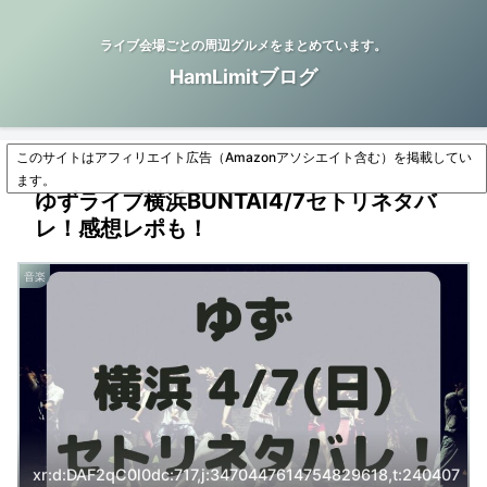
ライブ会場ごとの周辺グルメをまとめています。
HamLimitブログ
このサイトはアフィリエイト広告（Amazonアソシエイト含む）を掲載してい
ます。
ゆずライブ横浜BUNTAI4/7セトリネタバ
レ！感想レポも！
音楽
xr:d:DAF2qC0l0dc:717,j:3470447614754829618,t:240407