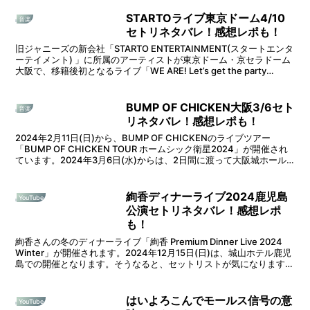
こで本記事では、2024年3月3日(日)の
TREASURE全国ツアーKア...
STARTOライブ東京ドーム4/10
音楽
セトリネタバレ！感想レポも！
旧ジャニーズの新会社「STARTO ENTERTAINMENT(スタートエンタ
ーテイメント) 」に所属のアーティストが東京ドーム・京セラドーム
大阪で、移籍後初となるライブ「WE ARE! Let’s get the party
STARTO...
BUMP OF CHICKEN大阪3/6セト
音楽
リネタバレ！感想レポも！
2024年2月11日(日)から、BUMP OF CHICKENのライブツアー
「BUMP OF CHICKEN TOUR ホームシック衛星2024」が開催され
ています。2024年3月6日(水)からは、2日間に渡って大阪城ホール
で開催されます。...
絢香ディナーライブ2024鹿児島
YouTube
公演セトリネタバレ！感想レポ
も！
絢香さんの冬のディナーライブ「絢香 Premium Dinner Live 2024
Winter」が開催されます。2024年12月15日(日)は、城山ホテル鹿児
島での開催となります。そうなると、セットリストが気になりますよ
ね。そこで本記事...
はいよろこんでモールス信号の意
YouTube