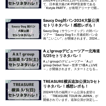
20024年2月24日(土)から2日間に渡っ
て、日本最大級のK-POP音楽祭である
「Kstyle PARTY」が有明アリーナで開催
されます。豪華なアーティストが出演し
ますが、セットリストが気になりますよ
ね。そこで本記事では、K-POP音楽祭...
Saucy Dog対バン2024大阪公演
音楽
セトリネタバレ！感想レポも！
Saucy Dog（サウシードッグ）の対バン
ツアー「Saucy Dog 5ヶ月連続対バン企
画 ”こいこい”」が開催されます。2024年
11月12日(火)からは、2日間に渡って
Zepp Osaka Baysideでの開催となりま
す。そうなると...
Aぇ!groupデビューツアー北海道
音楽
5/25セトリネタバレ！
Aぇ! groupのデビューツアー「Aぇ!
group Debut Tour～世界で1番AぇLIVE
～」が開催されます。スタートとなる
2024年5月25日(土)からは、2日間に渡
って北海道 真駒内セキスイハイムアイス
アリーナで開催されます。...
TREASURE横浜追加公演3/3セト
音楽
リネタバレ！感想レポも！
2024年1月の福岡ドーム公演を皮切り
に、「TREASURE TOUR IN JAPAN」が
開催されています。追加公演が決定し、K
アリーナ横浜で2公演が開催されます。そ