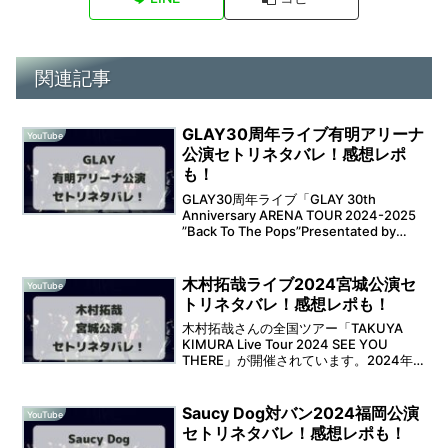
関連記事
GLAY30周年ライブ有明アリーナ
YouTube
公演セトリネタバレ！感想レポ
も！
GLAY30周年ライブ「GLAY 30th
Anniversary ARENA TOUR 2024-2025
”Back To The Pops”Presentated by
GLAY EXPO」が開催されます。2024年
12月7日(土)か...
木村拓哉ライブ2024宮城公演セ
YouTube
トリネタバレ！感想レポも！
木村拓哉さんの全国ツアー「TAKUYA
KIMURA Live Tour 2024 SEE YOU
THERE」が開催されています。2024年
12月14日(土)は、宮城 セキスイハイムス
ーパーアリーナ（グランディ・21）での
開催となります。...
Saucy Dog対バン2024福岡公演
YouTube
セトリネタバレ！感想レポも！