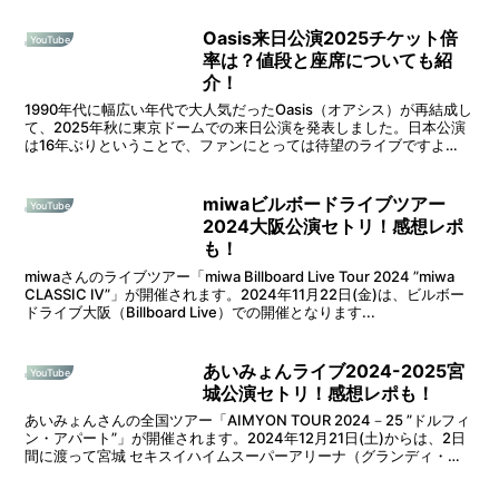
Oasis来日公演2025チケット倍
YouTube
率は？値段と座席についても紹
介！
1990年代に幅広い年代で大人気だったOasis（オアシス）が再結成し
て、2025年秋に東京ドームでの来日公演を発表しました。日本公演
は16年ぶりということで、ファンにとっては待望のライブですよ
ね。そうなると、Oasis来日公演2025のチ...
miwaビルボードライブツアー
YouTube
2024大阪公演セトリ！感想レポ
も！
miwaさんのライブツアー「miwa Billboard Live Tour 2024 ”miwa
CLASSIC Ⅳ”」が開催されます。2024年11月22日(金)は、ビルボー
ドライブ大阪（Billboard Live）での開催となります...
あいみょんライブ2024-2025宮
YouTube
城公演セトリ！感想レポも！
あいみょんさんの全国ツアー「AIMYON TOUR 2024－25 ”ドルフィ
ン・アパート”」が開催されます。2024年12月21日(土)からは、2日
間に渡って宮城 セキスイハイムスーパーアリーナ（グランディ・
21）での開催となります。そう...