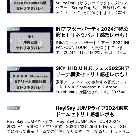
Saucy Dog（サウシードッグ）の対バン
ツアー「Saucy Dog 5ヶ月連続対バン企
画 ”こいこい”」が開催されます。2024年
12月2日(月)からは、2日間に渡ってZepp
Fukuokaでの開催となります。そうなる
と、セットリスト...
INIアフターパーティ2024沖縄公
YouTube
演セトリネタバレ！感想レポも！
INIのファンコンサートツアー「2024 INI
FAN-CON TOUR 」が開催されていま
す。2024年11月21日(木)からは、2日間
に渡って沖縄 ミュージックタウン音市場
での開催となります。そうなると、セッ
トリストが気になりますよね...
SKY-HI D.U.N.K.フェス2025Kア
YouTube
リーナ横浜セトリ！感想レポも！
豪華アーティストが参加する音楽フェス
「D.U.N.K. Showcase in K-Arena
Yokohama」が開催されます。2025年1
月12日(日)から、2日間に渡ってKアリー
ナ横浜での開催となります。そうなる
と、セットリストが気に...
Hey!Say!JUMPライブ2024東京
YouTube
ドームセトリ！感想レポも！
Hey! Say! JUMPのライブ「Hey! Say! JUMP LIVE TOUR 2024-
2025 H⁺」が開催されています。2024年12月29日(日)からは、3日
間に渡って東京ドームでの開催となります。そうなると、セットリス
トが...